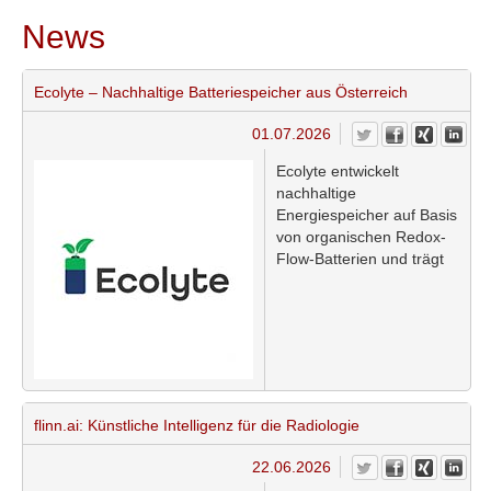
News
Ecolyte – Nachhaltige Batteriespeicher aus Österreich
01.07.2026
Ecolyte entwickelt
nachhaltige
Energiespeicher auf Basis
von organischen Redox-
Flow-Batterien und trägt
damit zur Speicherung
erneuerbarer Energien
bei. Das österreichische
Cleantech-Startup setzt
auf biobasierte
Materialien, um
umweltschädliche und
flinn.ai: Künstliche Intelligenz für die Radiologie
kritische Rohstoffe in
Batteriesystemen durch
22.06.2026
nachhaltige Alternativen