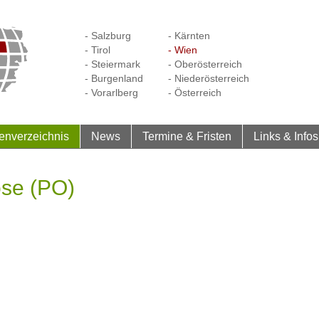
- Salzburg
- Kärnten
- Tirol
- Wien
- Steiermark
- Oberösterreich
- Burgenland
- Niederösterreich
- Vorarlberg
- Österreich
enverzeichnis
News
Termine & Fristen
Links & Infos
ose (PO)