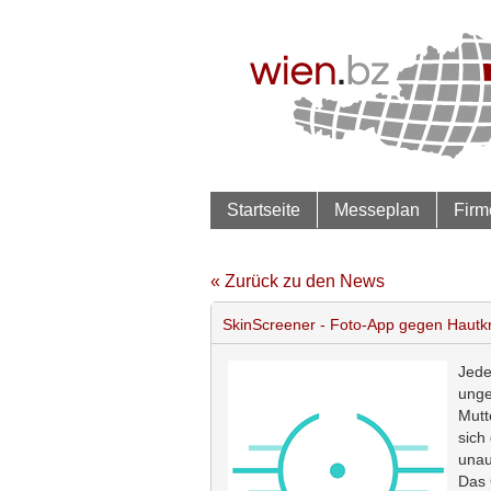
Startseite
Messeplan
Firm
« Zurück zu den News
SkinScreener - Foto-App gegen Hautk
Jeder
unge
Mutt
sich
unau
Das 