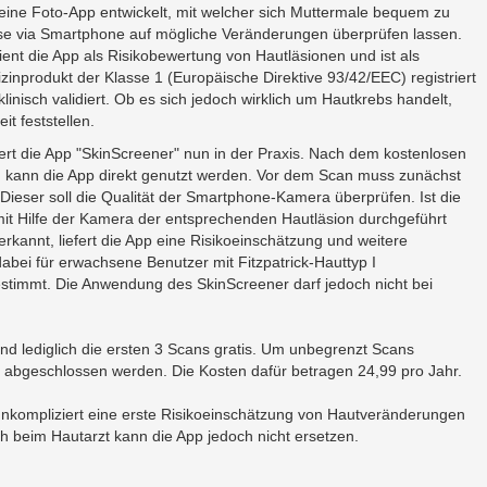
eine Foto-App entwickelt, mit welcher sich Muttermale bequem zu
e via Smartphone auf mögliche Veränderungen überprüfen lassen.
ient die App als Risikobewertung von Hautläsionen und ist als
zinprodukt der Klasse 1 (Europäische Direktive 93/42/EEC) registriert
klinisch validiert. Ob es sich jedoch wirklich um Hautkrebs handelt,
it feststellen.
iert die App "SkinScreener" nun in der Praxis. Nach dem kostenlosen
n kann die App direkt genutzt werden. Vor dem Scan muss zunächst
Dieser soll die Qualität der Smartphone-Kamera überprüfen. Ist die
mit Hilfe der Kamera der entsprechenden Hautläsion durchgeführt
rkannt, liefert die App eine Risikoeinschätzung und weitere
abei für erwachsene Benutzer mit Fitzpatrick-Hauttyp I
bestimmt. Die Anwendung des SkinScreener darf jedoch nicht bei
sind lediglich die ersten 3 Scans gratis. Um unbegrenzt Scans
 abgeschlossen werden. Die Kosten dafür betragen 24,99 pro Jahr.
unkompliziert eine erste Risikoeinschätzung von Hautveränderungen
h beim Hautarzt kann die App jedoch nicht ersetzen.