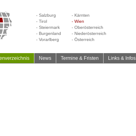
- Salzburg
- Kärnten
- Tirol
- Wien
- Steiermark
- Oberösterreich
- Burgenland
- Niederösterreich
- Vorarlberg
- Österreich
enverzeichnis
News
Termine & Fristen
Links & Infos