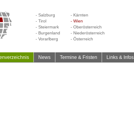
- Salzburg
- Kärnten
- Tirol
- Wien
- Steiermark
- Oberösterreich
- Burgenland
- Niederösterreich
- Vorarlberg
- Österreich
enverzeichnis
News
Termine & Fristen
Links & Infos